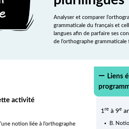
plurilingues
Analyser et comparer l’orthogr
grammaticale du français et cell
langues afin de parfaire ses co
de l’orthographe grammaticale f
Liens é
programm
tte activité
re
e
1
à 9
an
B. Noti
’une notion liée à l’orthographe