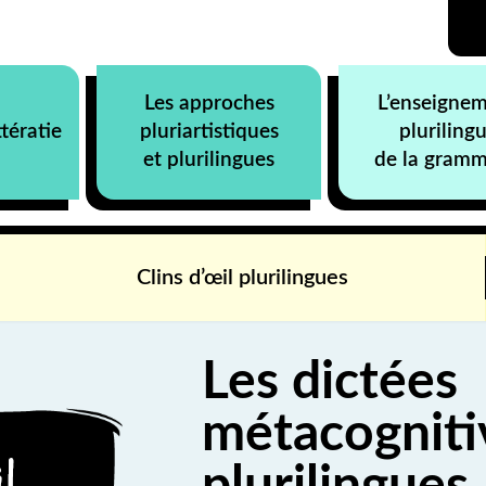
Les approches
L’enseigne
ttératie
pluriartistiques
pluriling
et plurilingues
de la gramm
Clins d’œil plurilingues
Les dictées
métacogniti