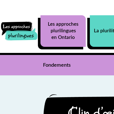
Aller au contenu principal
Les approches
plurilingues
La plurili
en Ontario
Fondements