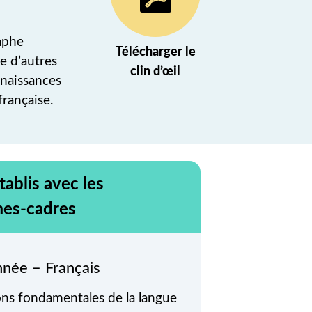
aphe
Télécharger le
e d’autres
(nouvel onglet)
clin d’œil
nnaissances
rançaise.
tablis avec les
es-cadres
née – Français
ons fondamentales de la langue