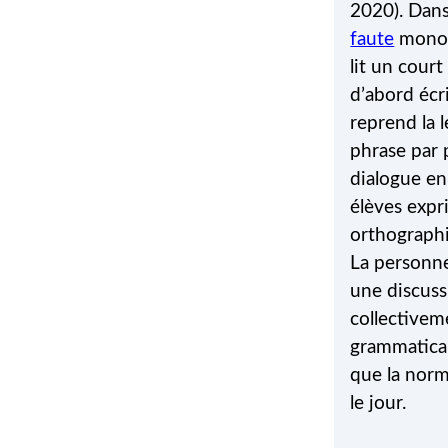
2020). Dans
faute
monol
lit un court
d’abord écri
reprend la 
phrase par 
dialogue en
élèves expr
orthographi
La personne
une discuss
collectivem
grammaticau
que la nor
le jour.