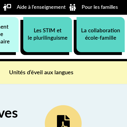
Aide à l’enseignement
Pour les familles
ment
Les STIM et
La collaboration
ue
le plurilinguisme
école-famille
aire
Unités d’éveil aux langues
ves