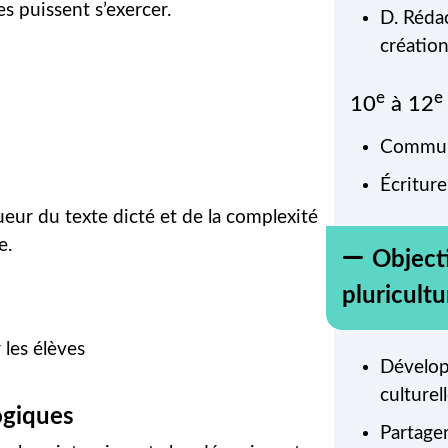
es puissent s’exercer.
D. Rédac
création
e
e
10
à 12
Communi
Écriture
ueur du texte dicté et de la complexité
e.
Objecti
pluricultu
 les élèves
Développ
culturell
ogiques
Partager