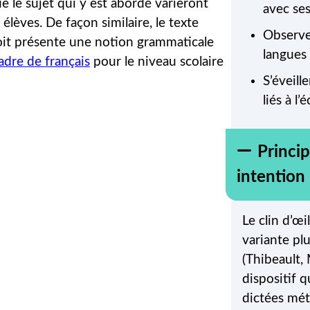
e le sujet qui y est abordé varieront
avec ses
élèves. De façon similaire, le texte
Observe
soit présente une notion grammaticale
langues 
dre de français
pour le niveau scolaire
S’éveill
liés à l
Princip
intention
Le clin d’œi
variante pl
(Thibeault,
dispositif q
dictées mét