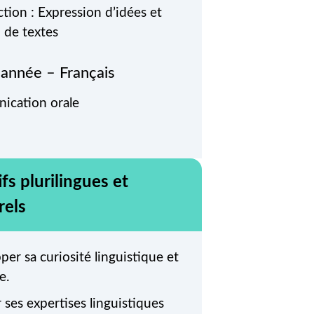
tion : Expression d’idées et
 de textes
année – Français
cation orale
fs plurilingues et
rels
er sa curiosité linguistique et
e.
 ses expertises linguistiques