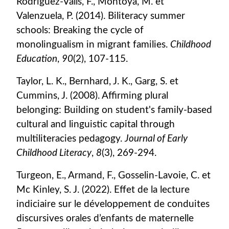
Rodriguez-Valls, F., Montoya, M. et
Valenzuela, P. (2014). Biliteracy summer
schools: Breaking the cycle of
monolingualism in migrant families.
Childhood
Education
,
90
(2), 107-115.
Taylor, L. K., Bernhard, J. K., Garg, S. et
Cummins, J. (2008). Affirming plural
belonging: Building on student's family-based
cultural and linguistic capital through
multiliteracies pedagogy.
Journal of Early
Childhood Literacy
,
8
(3), 269-294.
Turgeon, E., Armand, F., Gosselin-Lavoie, C. et
Mc Kinley, S. J. (2022). Effet de la lecture
indiciaire sur le développement de conduites
discursives orales d’enfants de maternelle