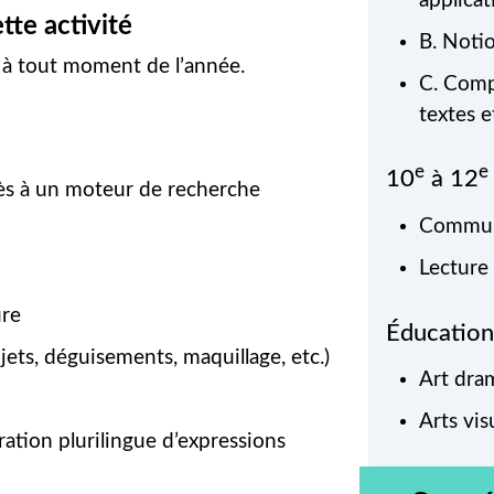
applicat
tte activité
B. Noti
e à tout moment de l’année.
C. Comp
textes e
e
e
10
à 12
cès à un moteur de recherche
Communi
Lecture
ure
Éducation
jets, déguisements, maquillage, etc.)
Art dra
Arts vis
ration plurilingue d’expressions