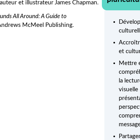
l’auteur et illustrateur James Chapman.
unds All Around: A Guide to
Développ
 Andrews McMeel Publishing.
culturell
Accroît
et cultur
Mettre e
compréh
la lectu
visuelle
présenta
perspec
comprend
message
Partager