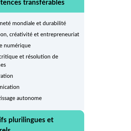
ences transférables
neté mondiale et durabilité
on, créativité et entrepreneuriat
tie numérique
ritique et résolution de
mes
ration
ication
issage autonome
fs plurilingues et
rels