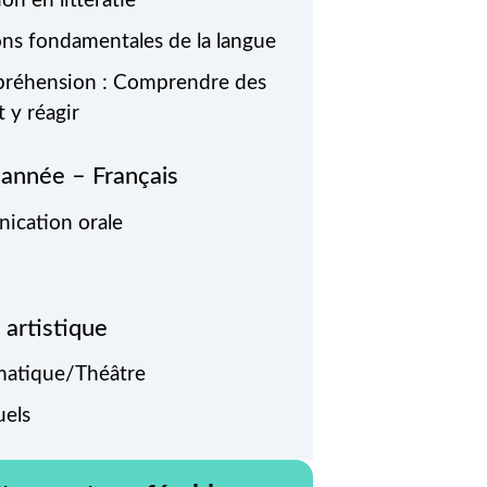
ion en littératie
ons fondamentales de la langue
réhension : Comprendre des
t y réagir
année – Français
cation orale
 artistique
matique/Théâtre
uels