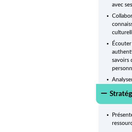
avec ses
Collabor
connaiss
culturell
Écouter 
authenti
savoirs
personn
Analyse
et écrite
Straté
Utiliser
de façon
Présente
Choisir 
ressourc
pour co