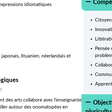
Compét
expressions idiomatiques
Citoyen
Innovati
Littéra
Pensée c
problè
, japonais, lituanien, néerlandais et
Collabo
Commun
ogiques
Apprent
:
nt des arts collabore avec l’enseignante
Objecti
vailler autour des onomatopées en
pluricultu