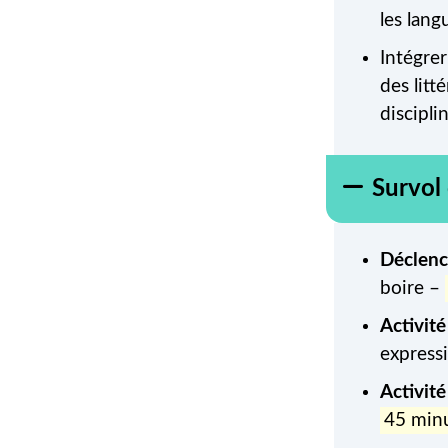
les lang
Intégrer
des litt
discipli
Survol 
Déclen
boire –
Activité
express
Activité
45 min