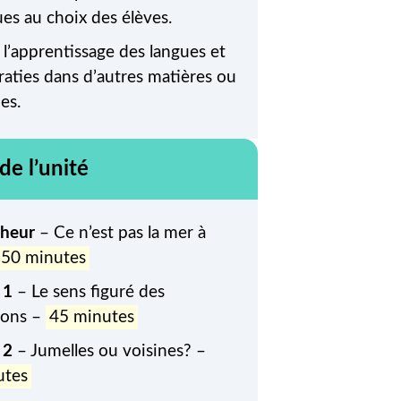
ues au choix des élèves.
 l’apprentissage des langues et
ératies dans d’autres matières ou
nes.
de l’unité
cheur
– Ce n’est pas la mer à
50 minutes
 1
– Le sens figuré des
ions –
45 minutes
 2
– Jumelles ou voisines? –
utes