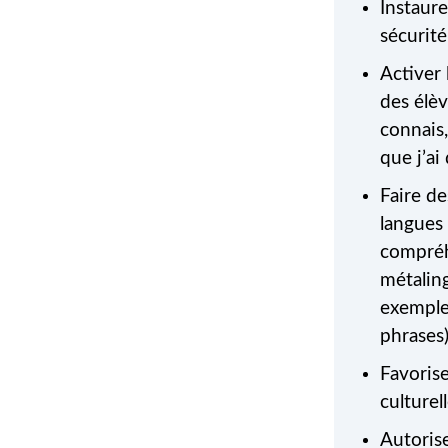
Instaure
résoudre
sécurité
Activer 
des élèv
connais
que j’ai
Faire d
langues 
compréh
métaling
exemple
phrases)
Favorise
culturell
Autoris