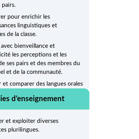
 pairs.
er pour enrichir les
ances linguistiques et
es de la classe.
avec bienveillance et
cité les perceptions et les
 de ses pairs et des membres du
el et de la communauté.
r et comparer des langues orales
s.
gies d’enseignement
 judicieusement la technologie
 efficace et éthique.
r et exploiter diverses
avec soin les outils numériques
es plurilingues.
llaborer, communiquer, créer et