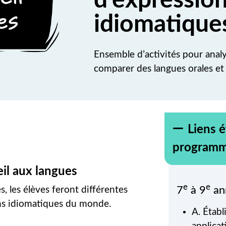
d’expressio
idiomatique
Ensemble d’activités pour analy
comparer des langues orales et 
Liens é
programm
eil aux langues
e
e
7
à 9
an
s, les élèves feront différentes
ons idiomatiques du monde.
A. Établ