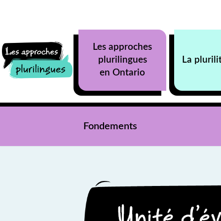
Aller au contenu principal
Les approches
plurilingues
La plurili
en Ontario
Fondements