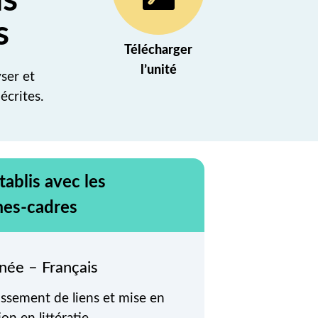
ns
s
Télécharger
(nouvel onglet)
l’unité
ser et
écrites.
tablis avec les
es-cadres
née – Français
issement de liens et mise en