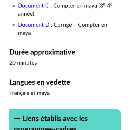
e
e
Document C
: Compter en maya (3
-4
année)
Document D
: Corrigé – Compter en
maya
Durée approximative
20 minutes
Langues en vedette
Français et maya
Liens établis avec les
programmes-cadres