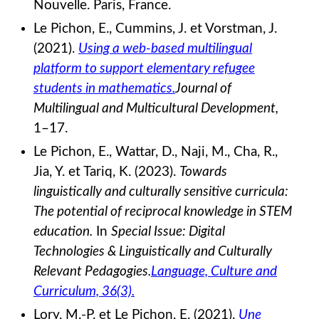
Nouvelle. Paris, France.
Le Pichon, E., Cummins, J. et Vorstman, J.
(2021).
Using a web-based multilingual
platform to support elementary refugee
students in mathematics.
Journal of
Multilingual and Multicultural Development,
1–17.
Le Pichon, E., Wattar, D., Naji, M., Cha, R.,
Jia, Y. et Tariq, K. (2023).
Towards
linguistically and culturally sensitive curricula:
The potential of reciprocal knowledge in STEM
education.
In
Special Issue: Digital
Technologies & Linguistically and Culturally
Relevant Pedagogies.
Language, Culture and
Curriculum, 36(3).
Lory, M.-P. et Le Pichon, E. (2021).
Une