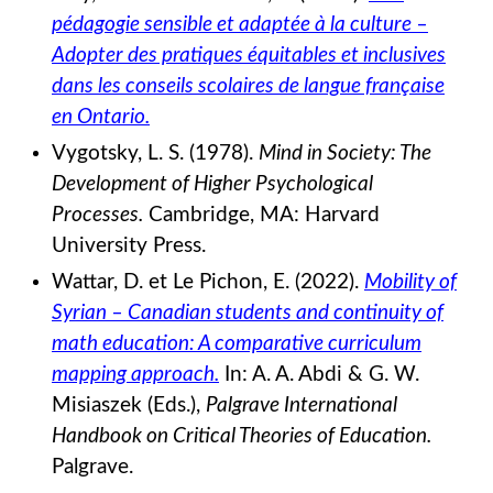
pédagogie sensible et adaptée à la culture –
Adopter des pratiques équitables et inclusives
dans les conseils scolaires de langue française
en Ontario.
Vygotsky, L. S. (1978).
Mind in Society: The
Development of Higher Psychological
Processes.
Cambridge, MA: Harvard
University Press.
Wattar, D. et Le Pichon, E. (2022).
Mobility of
Syrian – Canadian students and continuity of
math education: A comparative curriculum
mapping approach.
In: A. A. Abdi & G. W.
Misiaszek (Eds.),
Palgrave International
Handbook on Critical Theories of Education.
Palgrave.