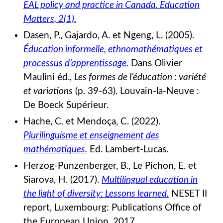
EAL policy and practice in Canada.
Education
Matters, 2(1).
Dasen, P., Gajardo, A. et Ngeng, L. (2005).
Éducation informelle, ethnomathématiques et
processus d’apprentissage.
Dans Olivier
Maulini éd.,
Les formes de l’éducation : variété
et variations
(p. 39-63). Louvain-la-Neuve :
De Boeck Supérieur.
Hache, C. et Mendoça, C. (2022).
Plurilinguisme et enseignement des
mathématiques.
Ed. Lambert-Lucas.
Herzog-Punzenberger, B., Le Pichon, E. et
Siarova, H. (2017).
Multilingual education in
the light of diversity: Lessons learned.
NESET II
report, Luxembourg: Publications Office of
the European Union, 2017.